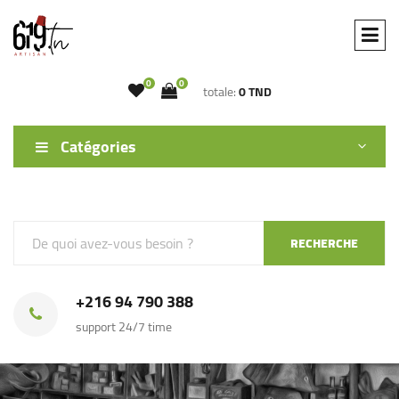
0
0
totale:
0 TND
Catégories
RECHERCHE
+216 94 790 388
support 24/7 time