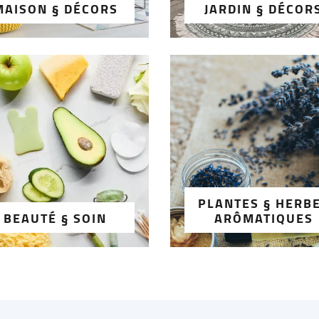
MAISON § DÉCORS
JARDIN § DÉCOR
PLANTES § HERB
BEAUTÉ § SOIN
ARÔMATIQUES