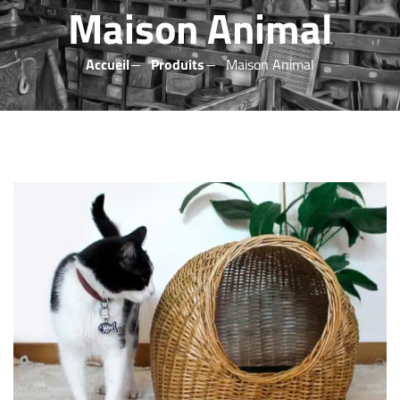
Maison Animal
Accueil
Produits
Maison Animal