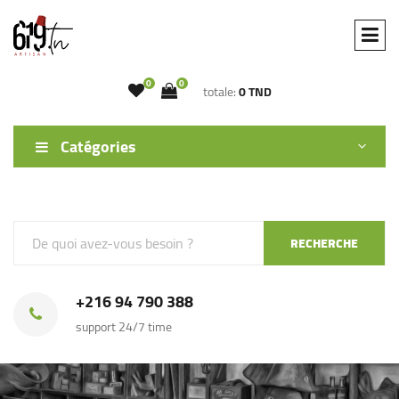
0
0
totale:
0 TND
Catégories
RECHERCHE
+216 94 790 388
support 24/7 time